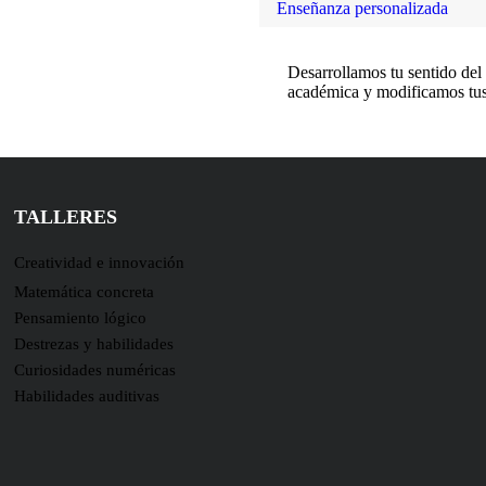
Enseñanza personalizada
Desarrollamos tu sentido del
académica y modificamos tus 
TALLERES
Creatividad e innovación
Matemática concreta
Pensamiento lógico
Destrezas y habilidades
Curiosidades numéricas
Habilidades auditivas